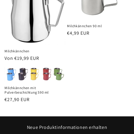
r
i
Milchkännchen 90 ml
e
Normaler
€4,99 EUR
Preis
:
Milchkännchen
Normaler
Von €19,99 EUR
Preis
Milchkännchen mit
Pulverbeschichtung 590 ml
Normaler
€27,90 EUR
Preis
Neue Produktinformationen erhalten